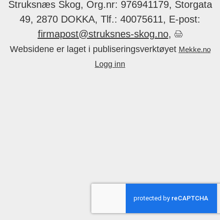
Struksnæs Skog, Org.nr: 976941179, Storgata
49, 2870 DOKKA, Tlf.: 40075611, E-post:
firmapost@struksnes-skog.no
,
Websidene er laget i publiseringsverktøyet
Mekke.no
Logg inn