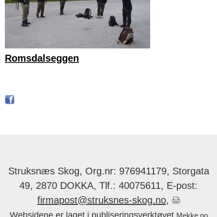
Romsdalseggen
Struksnæs Skog, Org.nr: 976941179, Storgata
49, 2870 DOKKA, Tlf.: 40075611, E-post:
firmapost@struksnes-skog.no
,
Websidene er laget i publiseringsverktøyet
Mekke.no