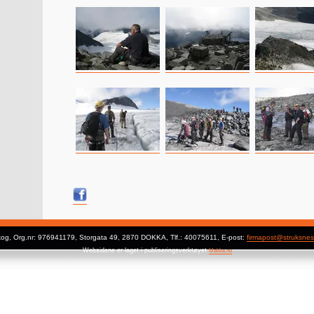
og, Org.nr: 976941179, Storgata 49, 2870 DOKKA, Tlf.: 40075611, E-post:
firmapost@struksnes
Websidene er laget i publiseringsverktøyet
Mekke.no