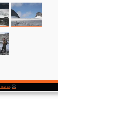
-skog.no
,