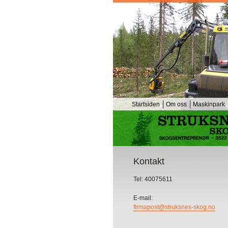
Startsiden
Om oss
Maskinpark
Kontakt
Tel: 40075611
E-mail:
firmapost@struksnes-skog.no