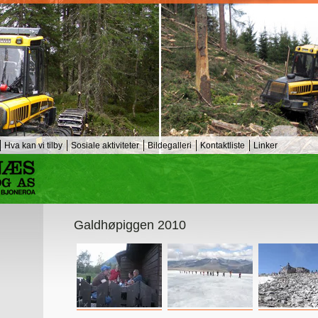
Hva kan vi tilby
Sosiale aktiviteter
Bildegalleri
Kontaktliste
Linker
Galdhøpiggen 2010